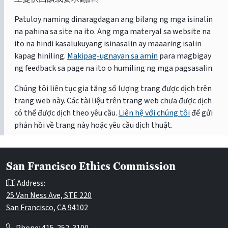
Patuloy naming dinaragdagan ang bilang ng mga isinalin
na pahina sa site na ito. Ang mga materyal sa website na
ito na hindi kasalukuyang isinasalin ay maaaring isalin
kapag hiniling.
Makipag-ugnayan sa amin
para magbigay
ng feedback sa page na ito o humiling ng mga pagsasalin.
Chúng tôi liên tục gia tăng số lượng trang được dịch trên
trang web này. Các tài liệu trên trang web chưa được dịch
có thể được dịch theo yêu cầu.
Liên hệ với chúng tôi
để gửi
phản hồi về trang này hoặc yêu cầu dịch thuật.
San Francisco Ethics Commission
Address:
25 Van Ness Ave, STE 220
San Francisco, CA 94102