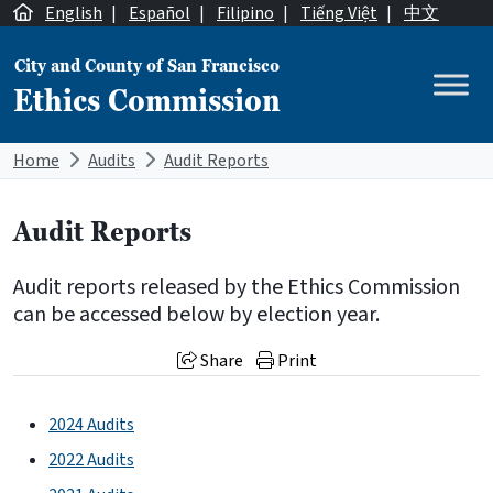
Skip to content
English
|
Español
|
Filipino
|
Tiếng Việt
|
中文
City and County of San Francisco
Ethics Commission
Main Navigation
Home
Audits
Audit Reports
Audit Reports
Audit reports released by the Ethics Commission
can be accessed below by election year.
Share
Print
2024 Audits
2022 Audits